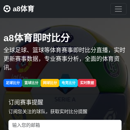
a8体育
a8体育即时比分
全球足球、篮球等体育赛事即时比分直播，实时
更新赛事数据，专业赛事分析，全面的体育资
讯。
足球比分
篮球比分
网球比分
电竞比分
实时数据
订阅赛事提醒
订阅您关注的球队，获取实时比分提醒