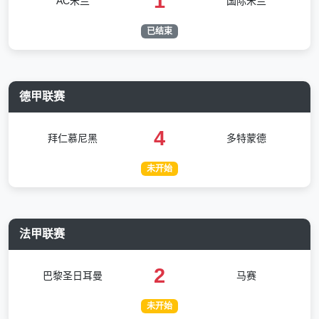
1
AC米兰
国际米兰
已结束
德甲联赛
4
拜仁慕尼黑
多特蒙德
未开始
法甲联赛
2
巴黎圣日耳曼
马赛
未开始