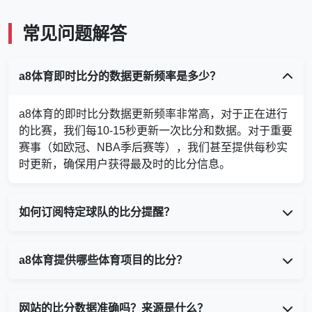
常见问题解答
a8体育即时比分的数据更新频率是多少？
a8体育的即时比分数据更新频率非常高，对于正在进行
的比赛，我们每10-15秒更新一次比分和数据。对于重要
赛事（如欧冠、NBA季后赛等），我们甚至提供每秒实
时更新，确保用户获得最及时的比分信息。
如何订阅特定球队的比分提醒？
a8体育提供哪些体育项目的比分？
网站的比分数据准确吗？来源是什么？