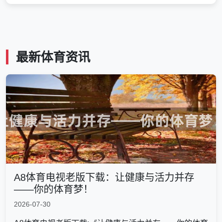
最新体育资讯
A8体育电视老版下载：让健康与活力并存
——你的体育梦！
2026-07-30