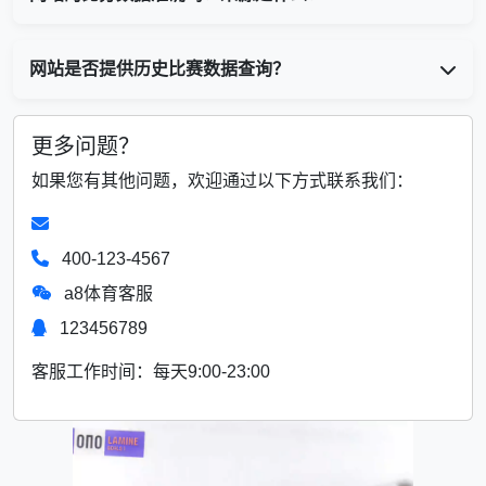
网站是否提供历史比赛数据查询？
更多问题？
如果您有其他问题，欢迎通过以下方式联系我们：
400-123-4567
a8体育客服
123456789
客服工作时间：每天9:00-23:00