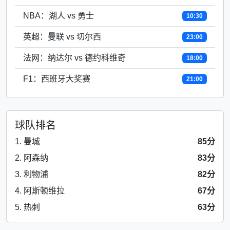
NBA：湖人 vs 勇士
10:30
英超：曼联 vs 切尔西
23:00
法网：纳达尔 vs 德约科维奇
18:00
F1：西班牙大奖赛
21:00
球队排名
1. 曼城
85分
2. 阿森纳
83分
3. 利物浦
82分
4. 阿斯顿维拉
67分
5. 热刺
63分