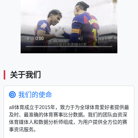
关于我们
我们的使命
a8体育成立于2015年，致力于为全球体育爱好者提供最
及时、最准确的体育赛事比分数据。我们的团队由资深
体育媒体人和数据分析师组成，为用户提供全方位的赛
事资讯服务。