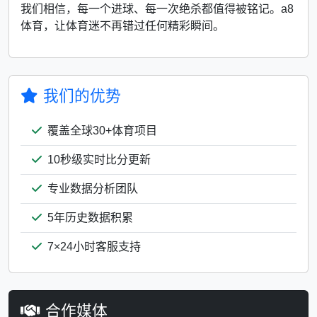
我们相信，每一个进球、每一次绝杀都值得被铭记。a8
体育，让体育迷不再错过任何精彩瞬间。
我们的优势
覆盖全球30+体育项目
10秒级实时比分更新
专业数据分析团队
5年历史数据积累
7×24小时客服支持
合作媒体