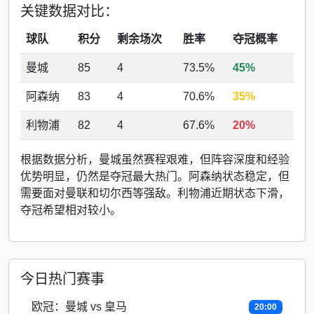
关键数据对比：
球队
积分
剩余场次
胜率
夺冠概率
曼城
85
4
73.5%
45%
阿森纳
83
4
70.6%
35%
利物浦
82
4
67.6%
20%
根据数据分析，曼城虽然赛程艰难，但阵容深度和经验
优势明显，仍然是夺冠最大热门。阿森纳状态稳定，但
需要面对曼联和切尔西等强敌。利物浦近期状态下滑，
夺冠希望相对较小。
今日热门赛事
欧冠：曼城 vs 皇马
20:00