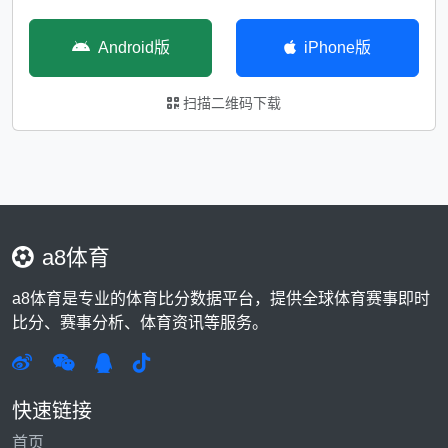
Android版
iPhone版
扫描二维码下载
a8体育
a8体育是专业的体育比分数据平台，提供全球体育赛事即时
比分、赛事分析、体育资讯等服务。
快速链接
首页